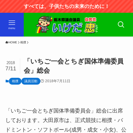
すべては、子供たちの未来のために！
menu
HOME
相撲
「いちご一会とちぎ国体準備委員
2018
7/11
会」総会
2018年7月11日
相撲
議員活動
「いちご一会とちぎ国体準備委員会」総会に出席
しております。大田原市は、正式競技に相撲・バ
ドミントン・ソフトボール(成男・成女・小女)、公