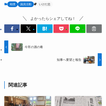
相撲
議員活動
いけだ忠
よかったらシェアしてね！
今宵の酒の肴
知事へ要望と報告
関連記事