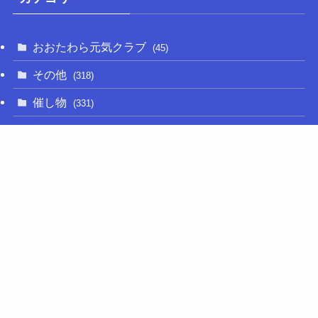
おおたわら元気クラブ
(45)
その他
(318)
催し物
(331)
大関和
(14)
新型コロナ
(50)
栃木の名産品
(47)
相撲
(64)
移住定住
(11)
調査・要望活動
(282)
議員活動
(660)