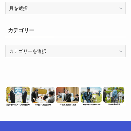
月
別
（情
報
カテゴリー
数）
カ
テ
ゴ
リ
ー