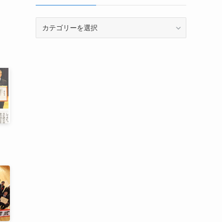
カ
テ
ゴ
リ
ー