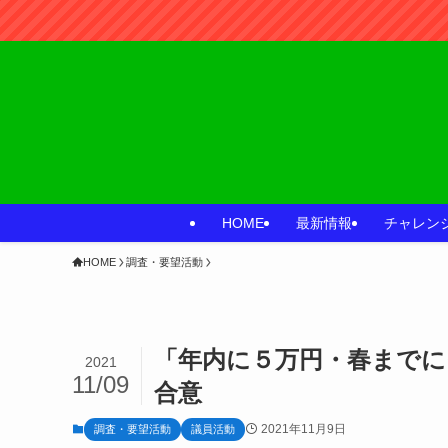
HOME
最新情報
チャレン
HOME
調査・要望活動
「年内に５万円・春までに
2021
11/09
合意
2021年11月9日
調査・要望活動
議員活動