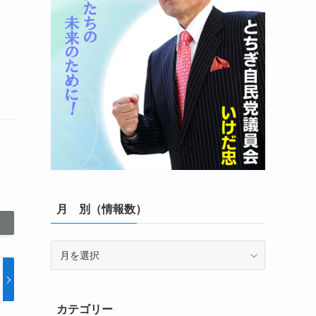
月 別（情報数）
月
別
（情
報
カテゴリー
数）