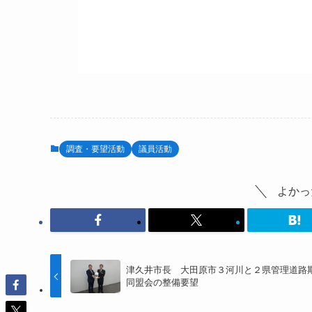
調査・要望活動
議員活動
よかっ
津久井市長 大田原市３河川と２県管理道路
同盟会の整備要望