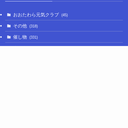
おおたわら元気クラブ
(45)
その他
(318)
催し物
(331)
大関和
(14)
新型コロナ
(50)
栃木の名産品
(47)
相撲
(64)
移住定住
(11)
調査・要望活動
(282)
議員活動
(660)
選挙
(75)