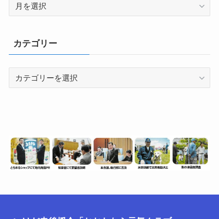
月
別
（情
報
カテゴリー
数）
カ
テ
ゴ
リ
ー