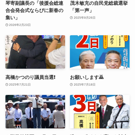
琴寄副議長の「後援会総連
茂木敏充の自民党総裁選挙
合会発会式ならびに新春の
「第一声」
集い」
2025年9月26日
2026年2月23日
高橋かつのり議員当選❗
お願いします🙇
2025年7月21日
2025年7月18日