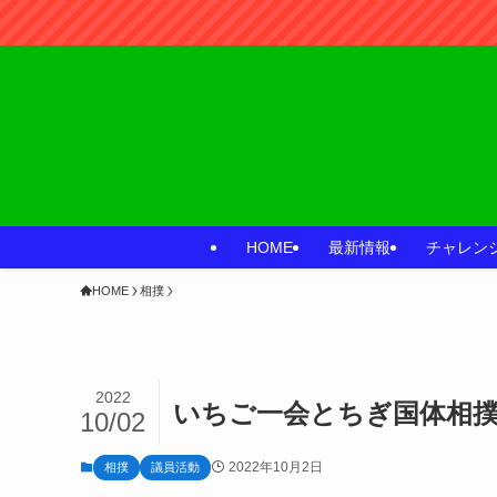
HOME
最新情報
チャレン
HOME
相撲
2022
いちご一会とちぎ国体相撲
10/02
2022年10月2日
相撲
議員活動