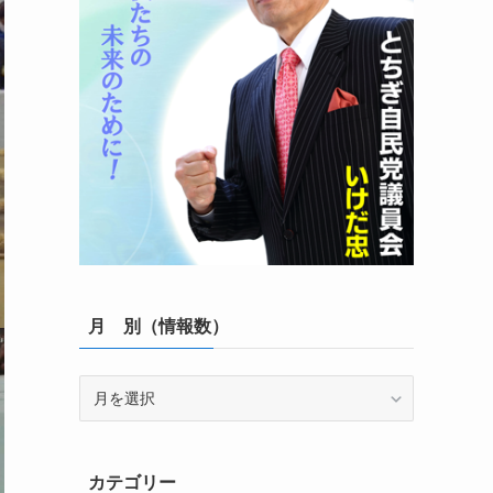
月 別（情報数）
月
別
（情
報
カテゴリー
数）