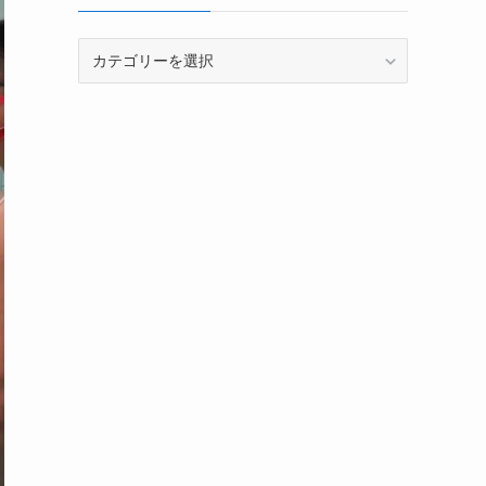
カ
テ
ゴ
リ
ー