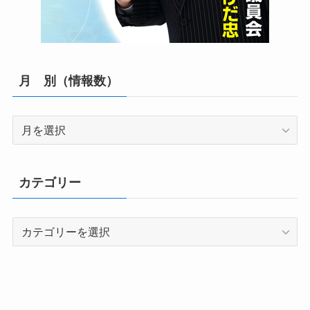
月 別（情報数）
月
別
（情
報
カテゴリー
数）
カ
テ
ゴ
リ
ー