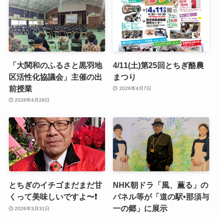
「大関和のふるさと黒羽地
4/11(土)第25回とちぎ酪農
区活性化協議会」主催の出
まつり
前授業
2026年4月7日
2026年4月28日
とちぎのイチゴまだまだ甘
NHK朝ドラ「風、薫る」の
くって美味しいですよ〜❗️
パネル等が「道の駅•那須与
一の郷」に展示
2026年3月31日