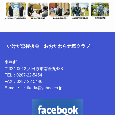
いけだ忠後援会「おおたわら元気クラブ」
事務所
〒324-0012 大田原市南金丸438
TEL：0287-22-5454
FAX：0287-22-5446
E-mail： ir_ikeda@yahoo.co.jp