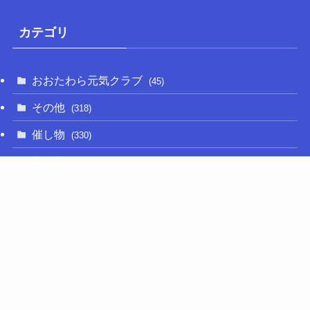
カテゴリ
おおたわら元気クラブ
(45)
その他
(318)
催し物
(330)
大関和
(14)
新型コロナ
(50)
栃木の名産品
(47)
相撲
(64)
移住定住
(11)
調査・要望活動
(279)