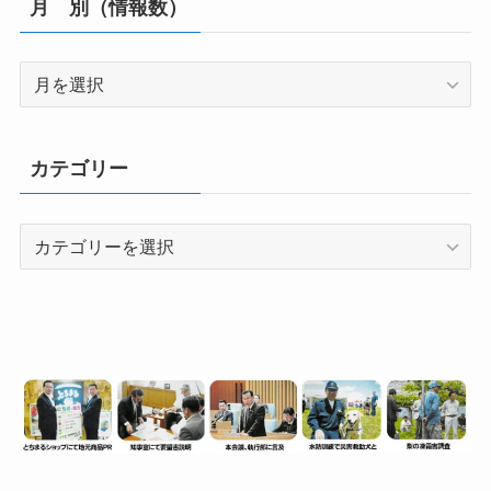
月 別（情報数）
月
別
（情
報
カテゴリー
数）
カ
テ
ゴ
リ
ー