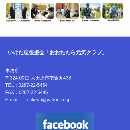
いけだ忠後援会「おおたわら元気クラブ」
事務所
〒324-0012 大田原市南金丸438
TEL：0287-22-5454
FAX：0287-22-5446
E-mail： ir_ikeda@yahoo.co.jp