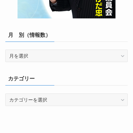
月 別（情報数）
月
別
（情
報
カテゴリー
数）
カ
テ
ゴ
リ
ー