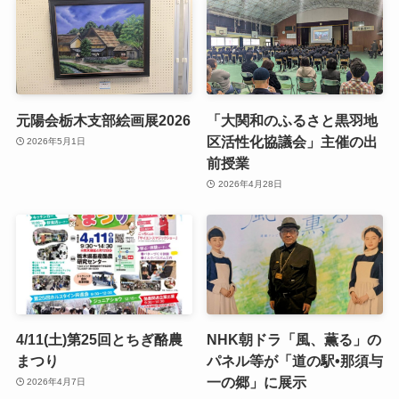
元陽会栃木支部絵画展2026
「大関和のふるさと黒羽地
区活性化協議会」主催の出
2026年5月1日
前授業
2026年4月28日
4/11(土)第25回とちぎ酪農
NHK朝ドラ「風、薫る」の
まつり
パネル等が「道の駅•那須与
一の郷」に展示
2026年4月7日