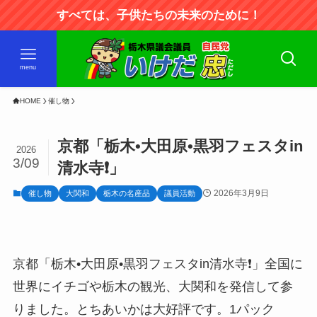
すべては、子供たちの未来のために！
menu
HOME
催し物
京都「栃木•大田原•黒羽フェスタin
2026
3/09
清水寺❗️」
2026年3月9日
催し物
大関和
栃木の名産品
議員活動
京都「栃木•大田原•黒羽フェスタin清水寺❗️」全国に
世界にイチゴや栃木の観光、大関和を発信して参
りました。とちあいかは大好評です。1パック