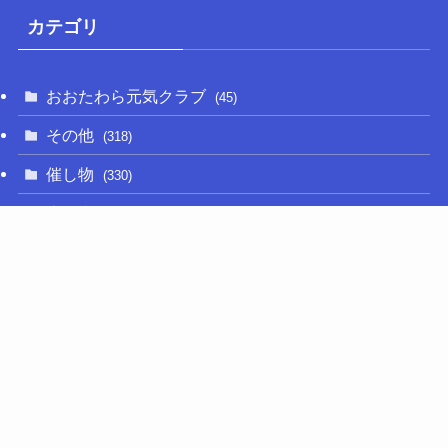
カテゴリ
おおたわら元気クラブ
(45)
その他
(318)
催し物
(330)
大関和
(14)
新型コロナ
(50)
栃木の名産品
(47)
相撲
(64)
移住定住
(11)
調査・要望活動
(280)