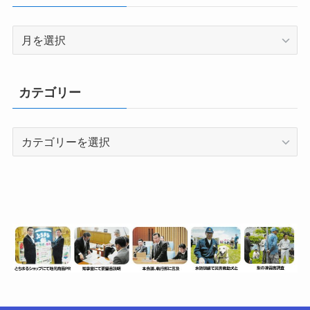
月
別
（情
報
カテゴリー
数）
カ
テ
ゴ
リ
ー