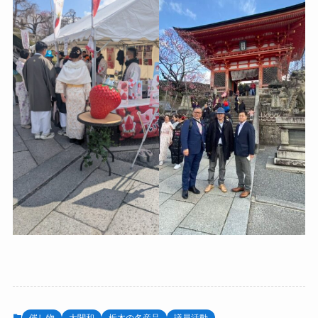
催し物
大関和
栃木の名産品
議員活動