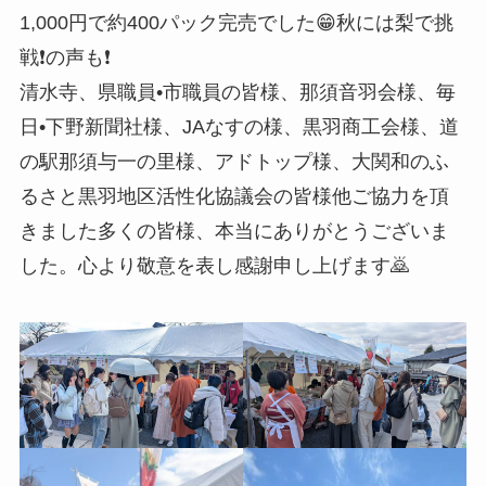
1,000円で約400パック完売でした😁秋には梨で挑
戦❗️の声も❗️
清水寺、県職員•市職員の皆様、那須音羽会様、毎
日•下野新聞社様、JAなすの様、黒羽商工会様、道
の駅那須与一の里様、アドトップ様、大関和のふ
るさと黒羽地区活性化協議会の皆様他ご協力を頂
きました多くの皆様、本当にありがとうございま
した。心より敬意を表し感謝申し上げます🙇