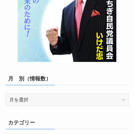
月 別（情報数）
月
別
（情
報
カテゴリー
数）