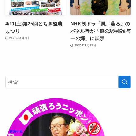
4/11(土)第25回とちぎ酪農
NHK朝ドラ「風、薫る」の
まつり
パネル等が「道の駅•那須与
一の郷」に展示
2026年4月7日
2026年3月27日