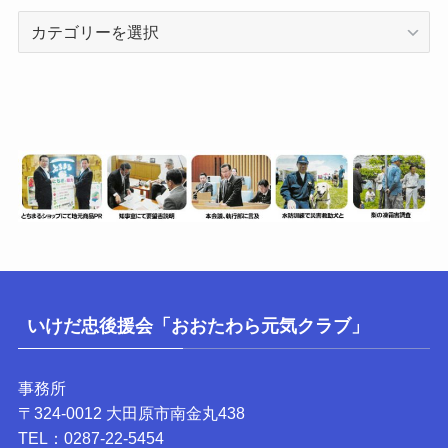
カ
テ
ゴ
リ
ー
いけだ忠後援会「おおたわら元気クラブ」
事務所
〒324-0012 大田原市南金丸438
TEL：0287-22-5454