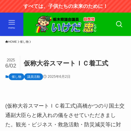
すべては、子供たちの未来のために！
menu
HOME
催し物
2025
仮称大谷スマートＩＣ着工式
6/02
2025年6月2日
催し物
議員活動
(仮称大谷スマートＩＣ着工式)高橋かつのり国土交
通副大臣らと鍬入れの儀をさせていただきまし
た。観光・ビジネス・救急活動・防災減災等に対