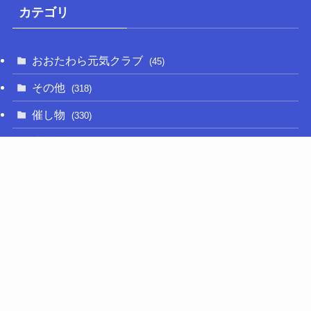
カテゴリ
おおたわら元気クラブ
(45)
その他
(318)
催し物
(330)
大関和
(14)
新型コロナ
(50)
栃木の名産品
(47)
相撲
(64)
移住定住
(11)
調査・要望活動
(279)
議員活動
(657)