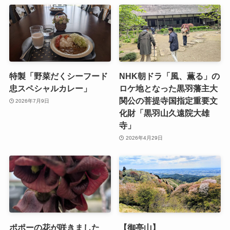
特製「野菜だくシーフード
NHK朝ドラ「風、薫る」の
忠スペシャルカレー」
ロケ地となった黒羽藩主大
関公の菩提寺国指定重要文
2026年7月9日
化財「黒羽山久遠院大雄
寺」
2026年4月29日
ポポーの花が咲きました
【御亭山】