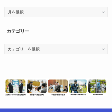
月
別
（情
報
カテゴリー
数）
カ
テ
ゴ
リ
ー