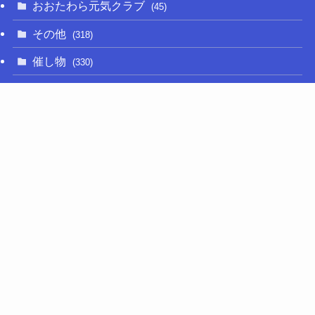
おおたわら元気クラブ
(45)
その他
(318)
催し物
(330)
大関和
(14)
新型コロナ
(50)
栃木の名産品
(47)
相撲
(64)
移住定住
(11)
調査・要望活動
(280)
議員活動
(658)
選挙
(75)