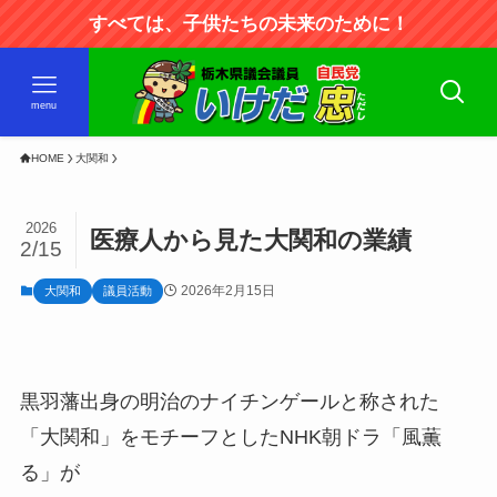
すべては、子供たちの未来のために！
menu
HOME
大関和
2026
医療人から見た大関和の業績
2/15
2026年2月15日
大関和
議員活動
黒羽藩出身の明治のナイチンゲールと称された
「大関和」をモチーフとしたNHK朝ドラ「風薫
る」が