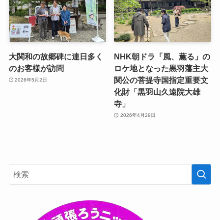
大関和の故郷碑に連日多く
NHK朝ドラ「風、薫る」の
のお客様が訪問
ロケ地となった黒羽藩主大
関公の菩提寺国指定重要文
2026年5月2日
化財「黒羽山久遠院大雄
寺」
2026年4月29日