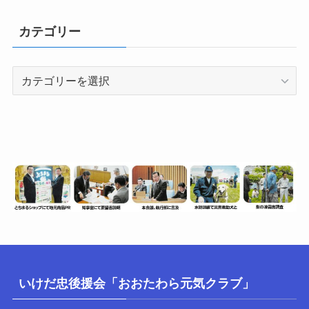
（情
報
カテゴリー
数）
カ
テ
ゴ
リ
ー
いけだ忠後援会「おおたわら元気クラブ」