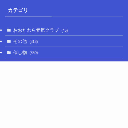
カテゴリ
おおたわら元気クラブ
(45)
その他
(318)
催し物
(330)
大関和
(14)
新型コロナ
(50)
栃木の名産品
(47)
相撲
(64)
移住定住
(11)
調査・要望活動
(279)