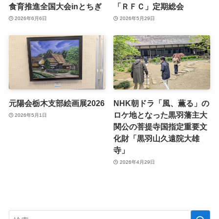
食育推進全国大会inとちぎ
「ＲＦＣ」定期総会
2026年6月6日
2026年5月29日
元陽会栃木支部絵画展2026
NHK朝ドラ「風、薫る」の
ロケ地となった黒羽藩主大
2026年5月1日
関公の菩提寺国指定重要文
化財「黒羽山久遠院大雄
寺」
2026年4月29日