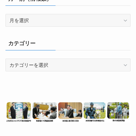
月
別
（情
報
カテゴリー
数）
カ
テ
ゴ
リ
ー