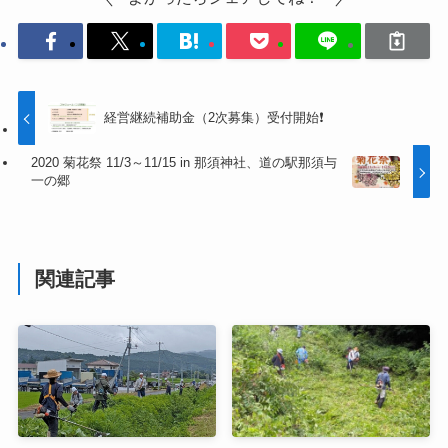
経営継続補助金（2次募集）受付開始❗
2020 菊花祭 11/3～11/15 in 那須神社、道の駅那須与
一の郷
関連記事