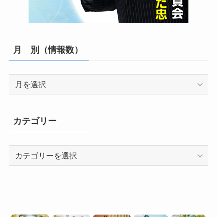
月 別（情報数）
月
別
（情
報
カテゴリー
数）
カ
テ
ゴ
リ
ー