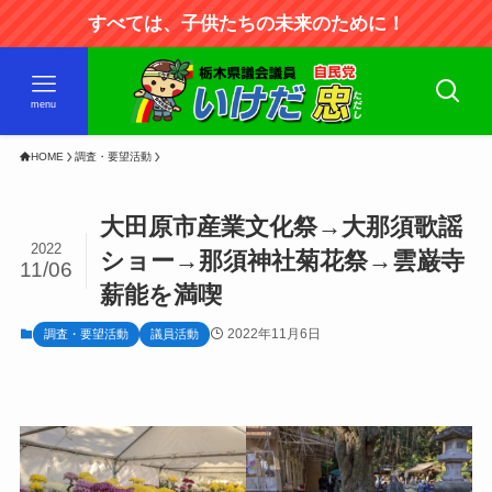
すべては、子供たちの未来のために！
menu
HOME
調査・要望活動
大田原市産業文化祭→大那須歌謡
2022
ショー→那須神社菊花祭→雲巌寺
11/06
薪能を満喫
2022年11月6日
調査・要望活動
議員活動