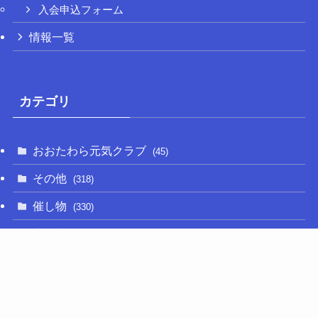
入会申込フォーム
情報一覧
カテゴリ
おおたわら元気クラブ
(45)
その他
(318)
催し物
(330)
大関和
(14)
新型コロナ
(50)
栃木の名産品
(47)
相撲