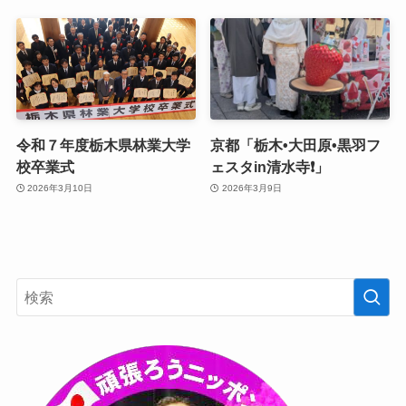
令和７年度栃木県林業大学
京都「栃木•大田原•黒羽フ
校卒業式
ェスタin清水寺❗️」
2026年3月10日
2026年3月9日