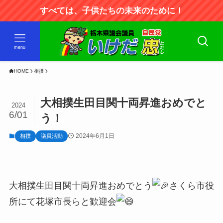
すべては、子供たちの未来のために！
menu
HOME
相撲
大相撲生田目関十両昇進おめでと
2024
6/01
う！
2024年6月1日
相撲
議員活動
大相撲生田目関十両昇進おめでとう
さくら市役
所にて花塚市長らと歓迎会