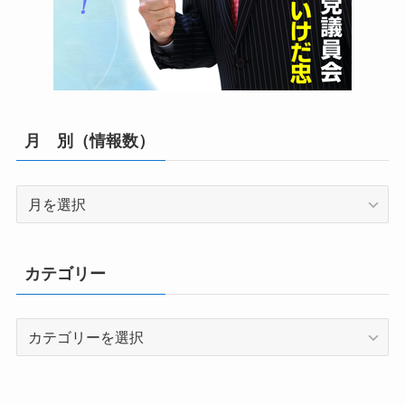
月 別（情報数）
月
別
（情
報
カテゴリー
数）
カ
テ
ゴ
リ