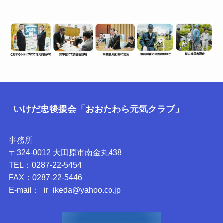
ー
いけだ忠後援会「おおたわら元気クラブ」
事務所
〒324-0012 大田原市南金丸438
TEL：0287-22-5454
FAX：0287-22-5446
E-mail： ir_ikeda@yahoo.co.jp