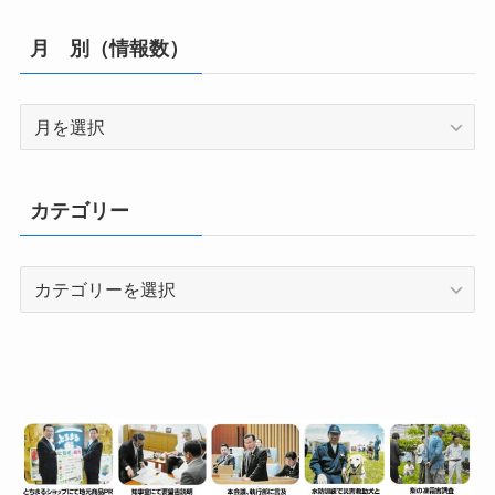
月 別（情報数）
月
別
（情
報
カテゴリー
数）
カ
テ
ゴ
リ
ー