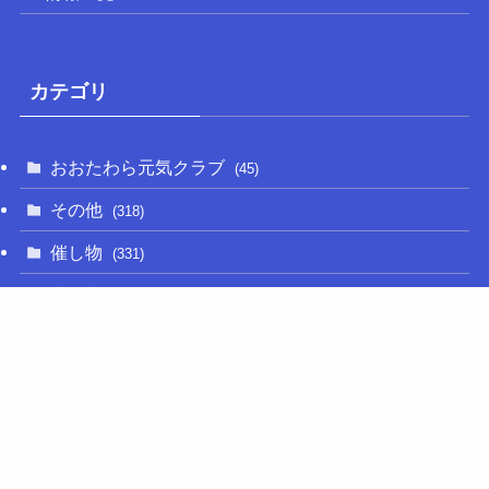
カテゴリ
おおたわら元気クラブ
(45)
その他
(318)
催し物
(331)
大関和
(14)
新型コロナ
(50)
栃木の名産品
(47)
相撲
(64)
移住定住
(11)