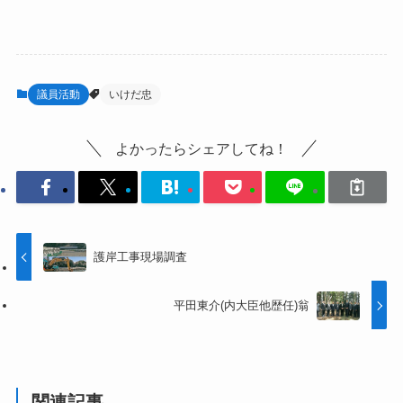
議員活動
いけだ忠
よかったらシェアしてね！
護岸工事現場調査
平田東介(内大臣他歴任)翁
関連記事