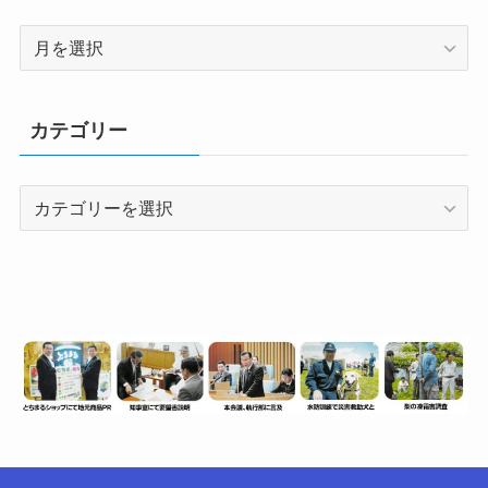
月
別
（情
報
カテゴリー
数）
カ
テ
ゴ
リ
ー