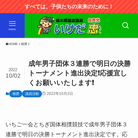
すべては、子供たちの未来のために！
menu
HOME
相撲
成年男子団体３連勝で明日の決勝
2022
トーナメント進出決定❗応援宜し
10/02
くお願いいたします❗
2022年10月2日
相撲
議員活動
いちご一会とちぎ国体相撲競技で成年男子団体３
連勝で明日の決勝トーナメント進出決定です。応