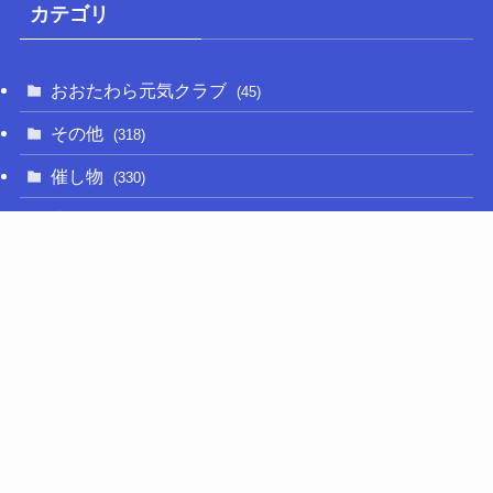
カテゴリ
おおたわら元気クラブ
(45)
その他
(318)
催し物
(330)
大関和
(14)
新型コロナ
(50)
栃木の名産品
(47)
相撲
(64)
移住定住
(11)
調査・要望活動
(280)
議員活動
(658)