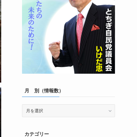
月 別（情報数）
月
別
（情
報
カテゴリー
数）