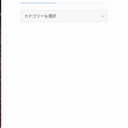
カ
テ
ゴ
リ
ー