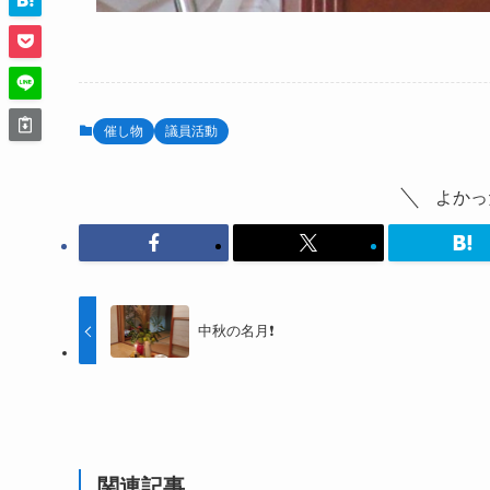
催し物
議員活動
よかっ
中秋の名月❗
関連記事