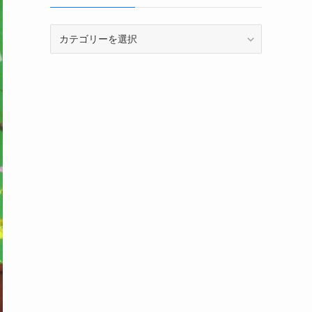
カ
テ
ゴ
リ
ー