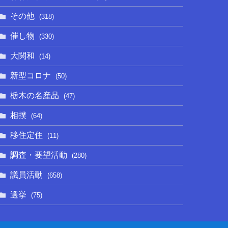
その他
(318)
催し物
(330)
大関和
(14)
新型コロナ
(50)
栃木の名産品
(47)
相撲
(64)
移住定住
(11)
調査・要望活動
(280)
議員活動
(658)
選挙
(75)