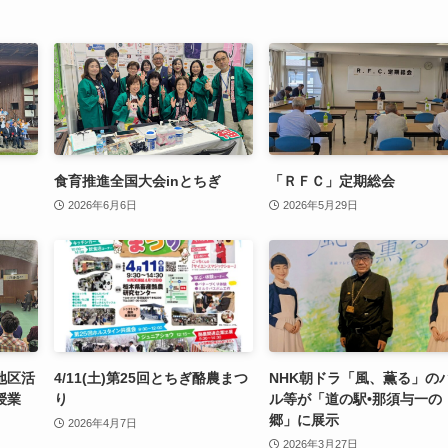
食育推進全国大会inとちぎ
「ＲＦＣ」定期総会
2026年6月6日
2026年5月29日
地区活
4/11(土)第25回とちぎ酪農まつ
NHK朝ドラ「風、薫る」の
授業
り
ル等が「道の駅•那須与一の
郷」に展示
2026年4月7日
2026年3月27日