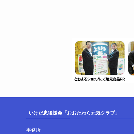
いけだ忠後援会「おおたわら元気クラブ」
事務所