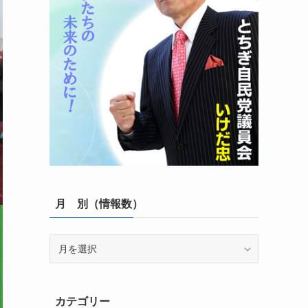
月 別（情報数）
月
別
（情
報
カテゴリー
数）