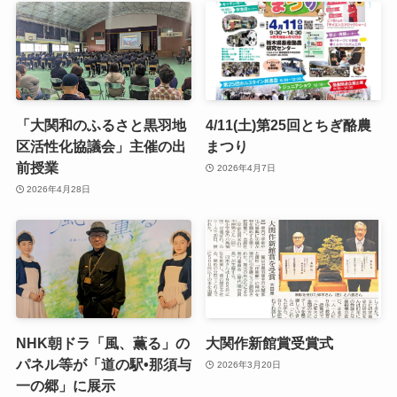
「大関和のふるさと黒羽地
4/11(土)第25回とちぎ酪農
区活性化協議会」主催の出
まつり
前授業
2026年4月7日
2026年4月28日
NHK朝ドラ「風、薫る」の
大関作新館賞受賞式
パネル等が「道の駅•那須与
2026年3月20日
一の郷」に展示