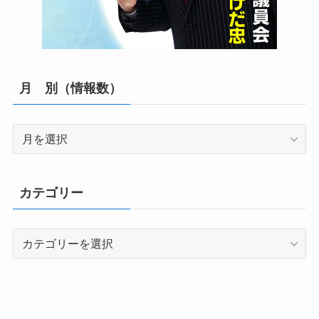
月 別（情報数）
月
別
（情
報
カテゴリー
数）
カ
テ
ゴ
リ
ー