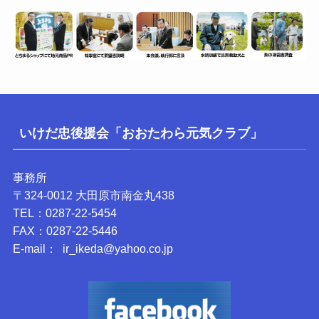
いけだ忠後援会「おおたわら元気クラブ」
事務所
〒324-0012 大田原市南金丸438
TEL：0287-22-5454
FAX：0287-22-5446
E-mail： ir_ikeda@yahoo.co.jp