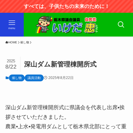
すべては、子供たちの未来のために！
menu
HOME
催し物
2025
深山ダム新管理棟開所式
8/22
2025年8月22日
催し物
議員活動
深山ダム新管理棟開所式に県議会を代表し出席•挨
拶させていただきました。
農業•上水•発電用ダムとして栃木県北部にとって重