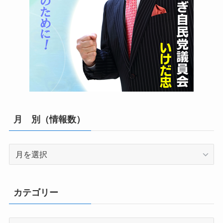
月 別（情報数）
月
別
（情
報
カテゴリー
数）
カ