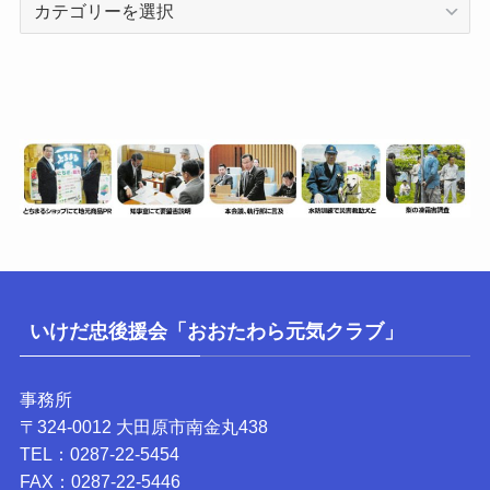
テ
ゴ
リ
ー
いけだ忠後援会「おおたわら元気クラブ」
事務所
〒324-0012 大田原市南金丸438
TEL：0287-22-5454
FAX：0287-22-5446