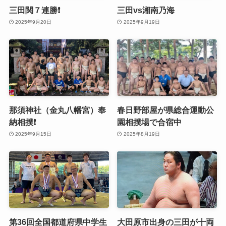
三田関７連勝❗️
三田vs湘南乃海
2025年9月20日
2025年9月19日
那須神社（金丸八幡宮）奉
春日野部屋が県総合運動公
納相撲❗️
園相撲場で合宿中
2025年9月15日
2025年8月19日
第36回全国都道府県中学生
大田原市出身の三田が十両