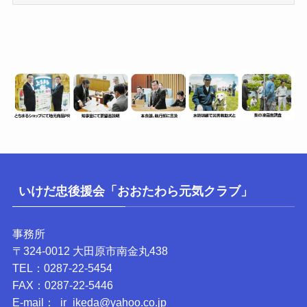
テ
ゴ
リ
ー
いけだ忠後援会「おおたわら元気クラブ」
事務所
〒324-0012 大田原市南金丸438
TEL：0287-22-5454
FAX：0287-22-5446
E-mail： ir_ikeda@yahoo.co.jp