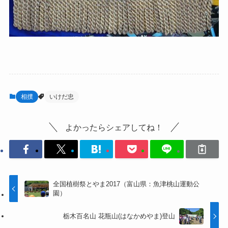
相撲
いけだ忠
よかったらシェアしてね！
全国植樹祭とやま2017（富山県：魚津桃山運動公
園）
栃木百名山 花瓶山(はなかめやま)登山