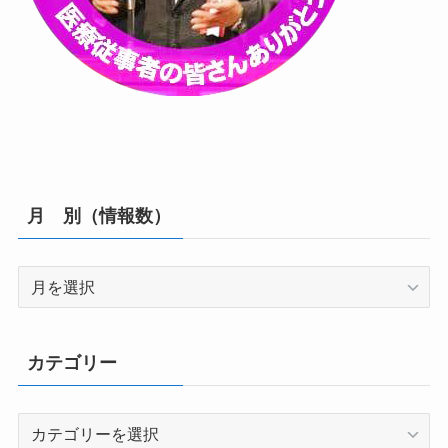
月 別（情報数）
月
別
（情
報
カテゴリー
数）
カ