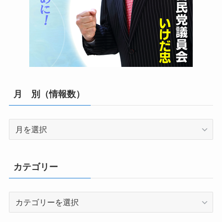
月 別（情報数）
月
別
（情
報
カテゴリー
数）
カ
テ
ゴ