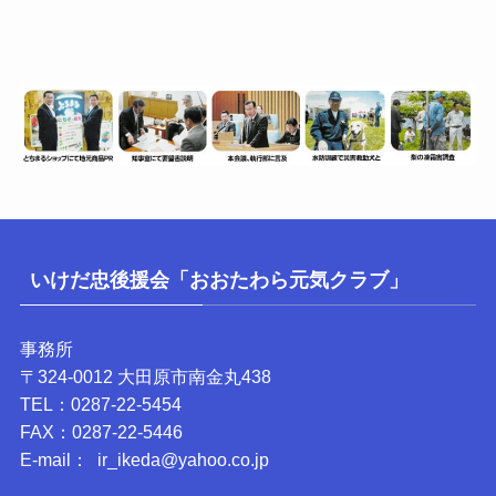
リ
ー
いけだ忠後援会「おおたわら元気クラブ」
事務所
〒324-0012 大田原市南金丸438
TEL：0287-22-5454
FAX：0287-22-5446
E-mail： ir_ikeda@yahoo.co.jp