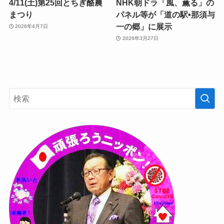
4/11(土)第25回とちぎ酪農
NHK朝ドラ「風、薫る」の
まつり
パネル等が「道の駅•那須与
一の郷」に展示
2026年4月7日
2026年3月27日