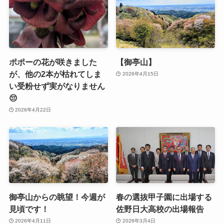
ポポーの花が咲きました
【御亭山】
が、他の2本が枯れてしま
2026年4月15日
い受粉せず実がなりません
😔
2026年4月22日
御亭山からの眺望！今週が
春の選抜甲子園に出場する
見頃です！
佐野日大高校の出場報告
2026年4月11日
2026年3月4日