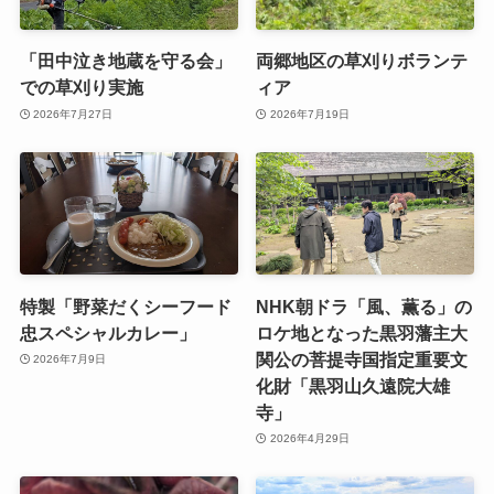
「田中泣き地蔵を守る会」
両郷地区の草刈りボランテ
での草刈り実施
ィア
2026年7月27日
2026年7月19日
特製「野菜だくシーフード
NHK朝ドラ「風、薫る」の
忠スペシャルカレー」
ロケ地となった黒羽藩主大
関公の菩提寺国指定重要文
2026年7月9日
化財「黒羽山久遠院大雄
寺」
2026年4月29日