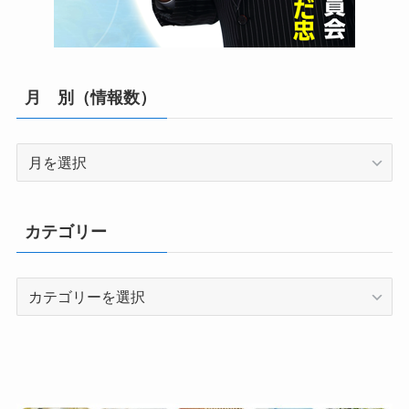
月 別（情報数）
月
別
（情
報
カテゴリー
数）
カ
テ
ゴ
リ
ー