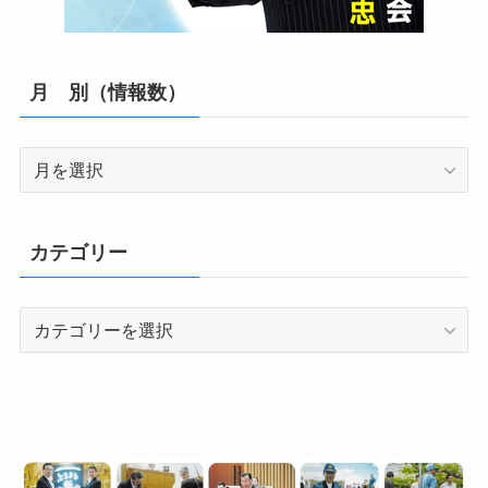
月 別（情報数）
月
別
（情
報
カテゴリー
数）
カ
テ
ゴ
リ
ー