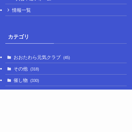
情報一覧
カテゴリ
おおたわら元気クラブ
(45)
その他
(318)
催し物
(330)
大関和
(14)
新型コロナ
(50)
栃木の名産品
(47)
相撲
(64)