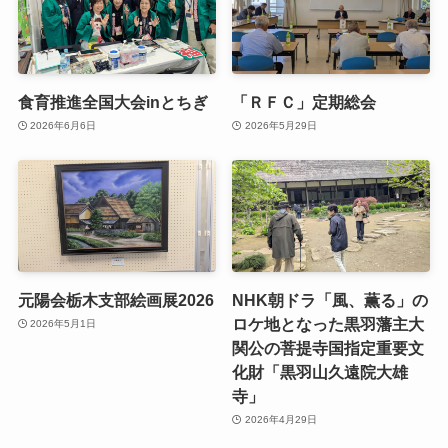
食育推進全国大会inとちぎ
「ＲＦＣ」定期総会
2026年6月6日
2026年5月29日
元陽会栃木支部絵画展2026
NHK朝ドラ「風、薫る」の
ロケ地となった黒羽藩主大
2026年5月1日
関公の菩提寺国指定重要文
化財「黒羽山久遠院大雄
寺」
2026年4月29日