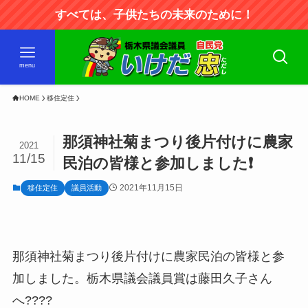
すべては、子供たちの未来のために！
menu
HOME
移住定住
那須神社菊まつり後片付けに農家
2021
11/15
民泊の皆様と参加しました❗
2021年11月15日
移住定住
議員活動
那須神社菊まつり後片付けに農家民泊の皆様と参
加しました。栃木県議会議員賞は藤田久子さん
へ????