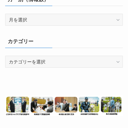
月
別
（情
報
カテゴリー
数）
カ
テ
ゴ
リ
ー