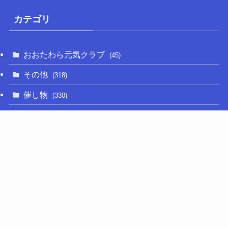
カテゴリ
おおたわら元気クラブ
(45)
その他
(318)
催し物
(330)
大関和
(14)
新型コロナ
(50)
栃木の名産品
(47)
相撲
(64)
移住定住
(11)
調査・要望活動
(279)