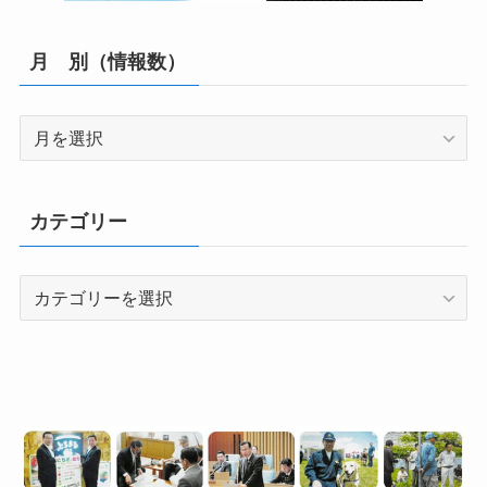
月 別（情報数）
月
別
（情
報
カテゴリー
数）
カ
テ
ゴ
リ
ー