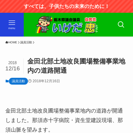
すべては、子供たちの未来のために！
menu
HOME
議員活動
金田北部土地改良圃場整備事業地
2018
12/16
内の道路開通
2018年12月16日
議員活動
金田北部土地改良圃場整備事業地内の道路が開通
しました。那須赤十字病院・資生堂建設現場、那
須山脈を望みます。