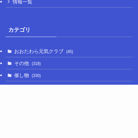
情報一覧
カテゴリ
おおたわら元気クラブ
(45)
その他
(318)
催し物
(330)
大関和
(14)
新型コロナ
(50)
栃木の名産品
(47)
相撲
(64)
移住定住
(11)