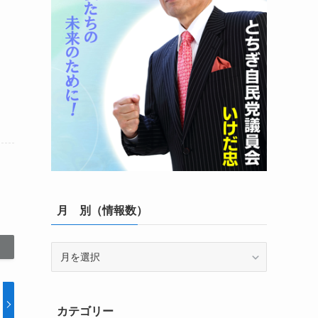
月 別（情報数）
月
別
（情
報
カテゴリー
数）