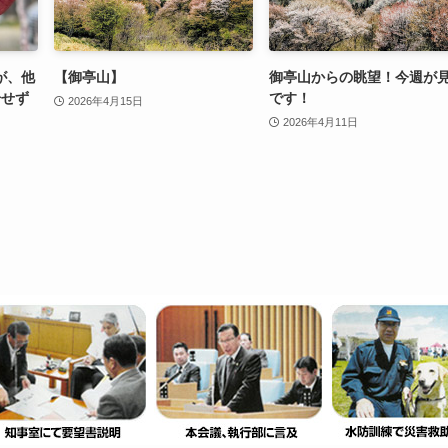
が、他
【御亭山】
御亭山からの眺望！今週が
粉せず
です！
2026年4月15日
2026年4月11日