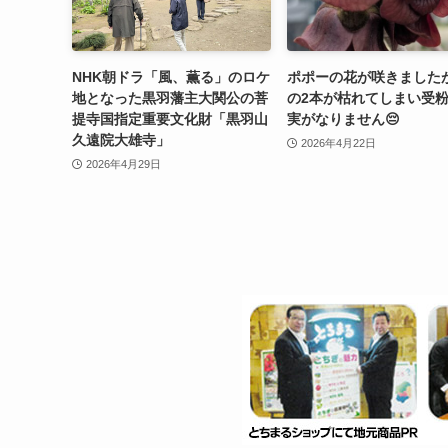
NHK朝ドラ「風、薫る」のロケ
ポポーの花が咲きました
地となった黒羽藩主大関公の菩
の2本が枯れてしまい受
提寺国指定重要文化財「黒羽山
実がなりません😔
久遠院大雄寺」
2026年4月22日
2026年4月29日