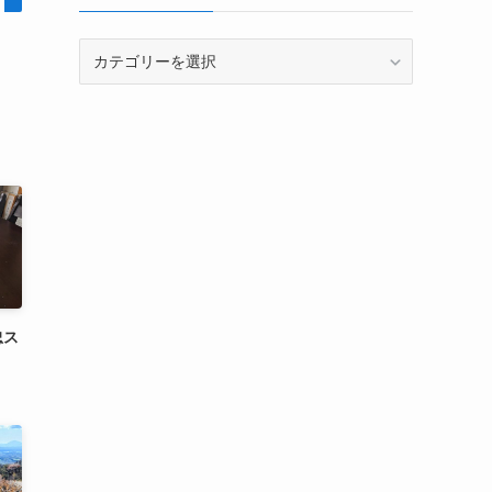
カ
テ
ゴ
リ
ー
忠ス