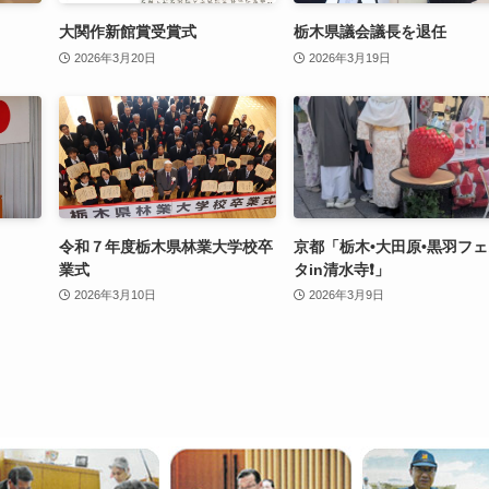
大関作新館賞受賞式
栃木県議会議長を退任
2026年3月20日
2026年3月19日
令和７年度栃木県林業大学校卒
京都「栃木•大田原•黒羽フ
業式
タin清水寺❗️」
2026年3月10日
2026年3月9日