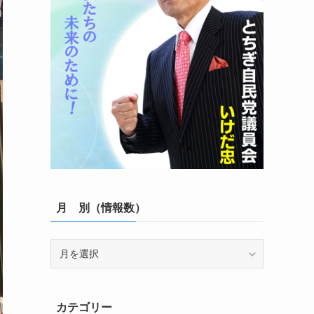
月 別（情報数）
月
別
（情
報
カテゴリー
数）