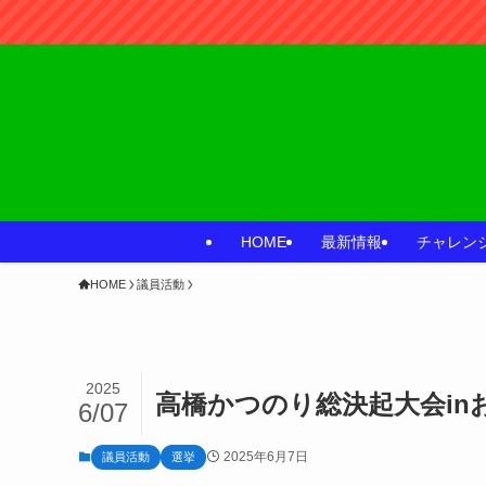
HOME
最新情報
チャレン
HOME
議員活動
2025
高橋かつのり総決起大会in
6/07
2025年6月7日
議員活動
選挙