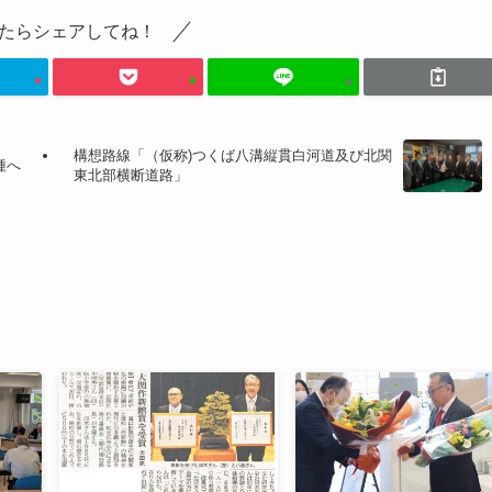
たらシェアしてね！
構想路線「（仮称)つくば八溝縦貫白河道及び北関
種へ
東北部横断道路」