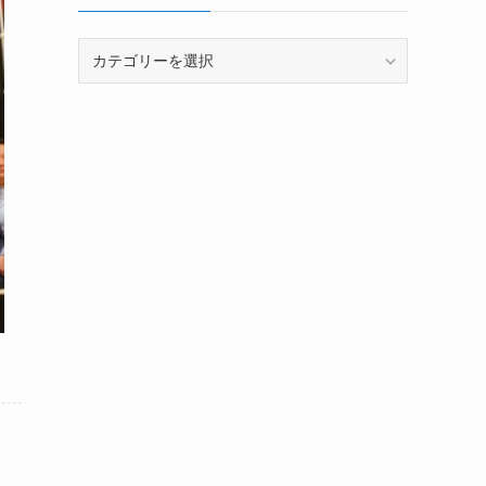
カ
テ
ゴ
リ
ー