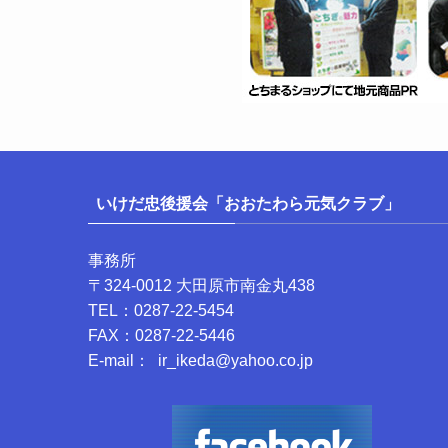
いけだ忠後援会「おおたわら元気クラブ」
事務所
〒324-0012 大田原市南金丸438
TEL：0287-22-5454
FAX：0287-22-5446
E-mail： ir_ikeda@yahoo.co.jp