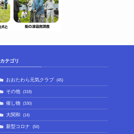
カテゴリ
おおたわら元気クラブ
(45)
その他
(318)
催し物
(330)
大関和
(14)
新型コロナ
(50)