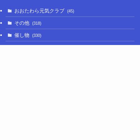
おおたわら元気クラブ
(45)
その他
(318)
催し物
(330)
大関和
(14)
新型コロナ
(50)
栃木の名産品
(47)
相撲
(64)
移住定住
(11)
調査・要望活動
(280)
議員活動
(658)
選挙
(75)