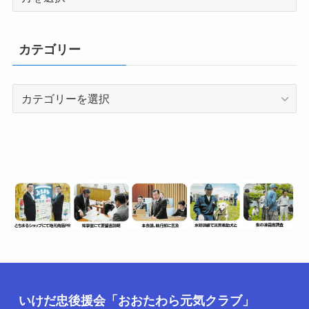
別
（情
報
カテゴリー
数）
カ
テ
ゴ
リ
ー
いけだ忠後援会「おおたわら元気クラブ」