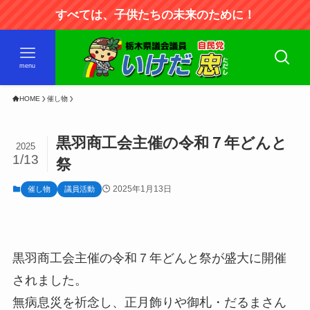
すべては、子供たちの未来のために！
menu
HOME
催し物
黒羽商工会主催の令和７年どんと
2025
1/13
祭
2025年1月13日
催し物
議員活動
黒羽商工会主催の令和７年どんと祭が盛大に開催
されました。
無病息災を祈念し、正月飾りや御札・だるまさん