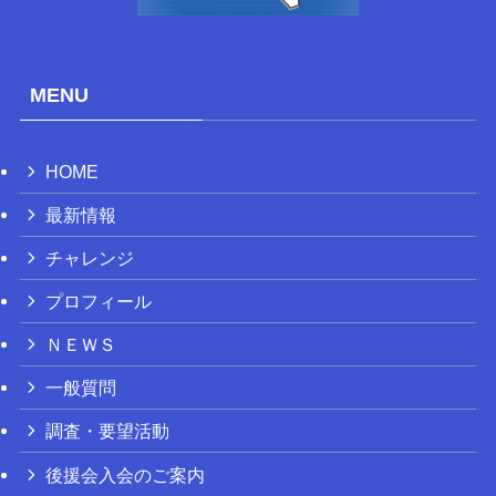
いけだ忠後援会「おおたわら元気クラブ」
事務所
〒324-0012 大田原市南金丸438
TEL：0287-22-5454
FAX：0287-22-5446
E-mail： ir_ikeda@yahoo.co.jp