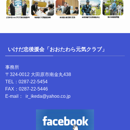
月 別（情報数）
月
別
（情
報
カテゴリー
数）
カ
テ
ゴ
リ
ー