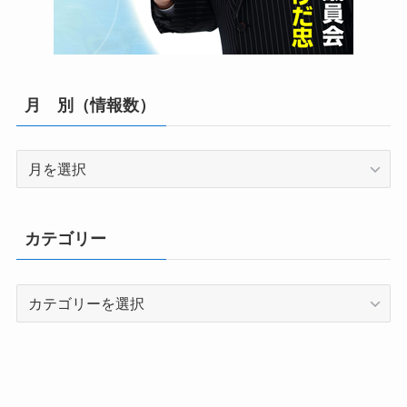
月 別（情報数）
月
別
（情
報
カテゴリー
数）
カ
テ
ゴ
リ
ー