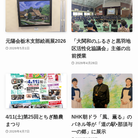
元陽会栃木支部絵画展2026
「大関和のふるさと黒羽地
区活性化協議会」主催の出
2026年5月1日
前授業
2026年4月28日
4/11(土)第25回とちぎ酪農
NHK朝ドラ「風、薫る」の
まつり
パネル等が「道の駅•那須与
一の郷」に展示
2026年4月7日