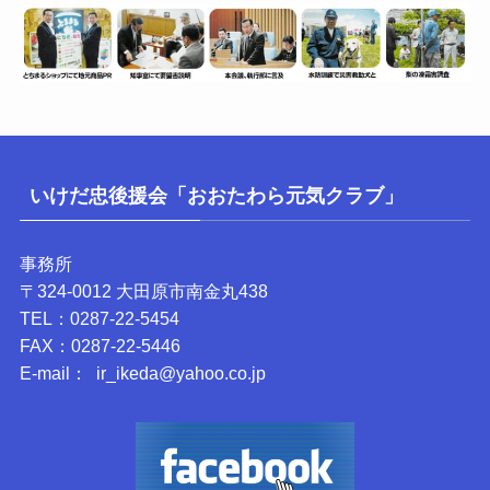
いけだ忠後援会「おおたわら元気クラブ」
事務所
〒324-0012 大田原市南金丸438
TEL：0287-22-5454
FAX：0287-22-5446
E-mail： ir_ikeda@yahoo.co.jp