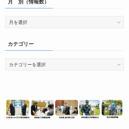
月 別（情報数）
月
別
（情
報
カテゴリー
数）
カ
テ
ゴ
リ
ー