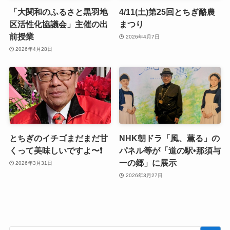
「大関和のふるさと黒羽地
4/11(土)第25回とちぎ酪農
区活性化協議会」主催の出
まつり
前授業
2026年4月7日
2026年4月28日
とちぎのイチゴまだまだ甘
NHK朝ドラ「風、薫る」の
くって美味しいですよ〜❗️
パネル等が「道の駅•那須与
一の郷」に展示
2026年3月31日
2026年3月27日