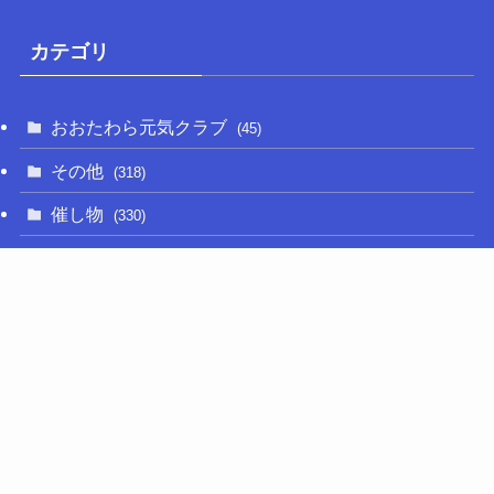
カテゴリ
おおたわら元気クラブ
(45)
その他
(318)
催し物
(330)
大関和
(14)
新型コロナ
(50)
栃木の名産品
(47)
相撲
(64)
移住定住
(11)
調査・要望活動
(280)