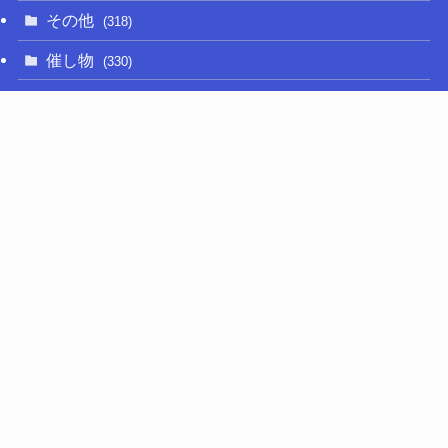
その他
(318)
催し物
(330)
大関和
(14)
新型コロナ
(50)
栃木の名産品
(47)
相撲
(64)
移住定住
(11)
調査・要望活動
(279)
議員活動
(657)
選挙
(75)