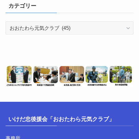
報
カテゴリー
数）
カ
テ
ゴ
リ
ー
いけだ忠後援会「おおたわら元気クラブ」
事務所