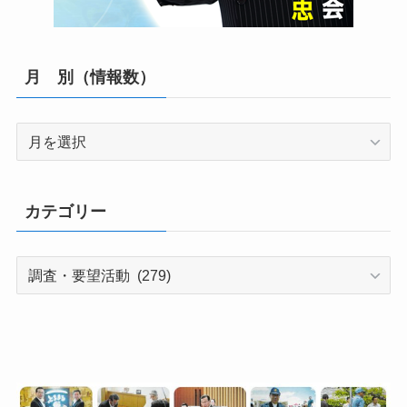
月 別（情報数）
月
別
（情
報
カテゴリー
数）
カ
テ
ゴ
リ
ー