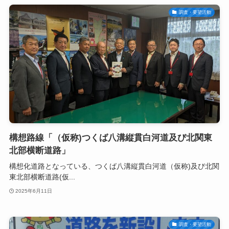
調査・要望活動
構想路線「（仮称)つくば八溝縦貫白河道及び北関東
北部横断道路」
構想化道路となっている、つくば八溝縦貫白河道（仮称)及び北関
東北部横断道路(仮...
2025年6月11日
調査・要望活動