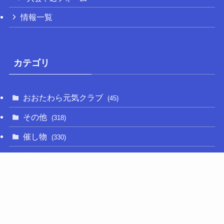
情報一覧
カテゴリ
おおたわら元気クラブ
(45)
その他
(318)
催し物
(330)
大関和
(14)
新型コロナ
(50)
栃木の名産品
(47)
相撲
(64)