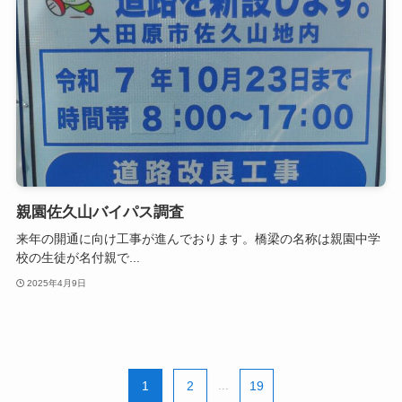
親園佐久山バイパス調査
来年の開通に向け工事が進んでおります。橋梁の名称は親園中学
校の生徒が名付親で...
2025年4月9日
1
2
...
19